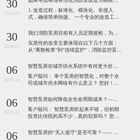
如果考虑将现有传统消防泵改造为物联网系统，过程复杂吗？是否会影响正常消防功能？后续的数据安全和系统运维由谁负责？
30
1. 改造过程：标准化、模块化、非侵入
2026-01
式，确保简单快捷。 一个专业的改造工程
绝非对原有泵组“大动干戈”。其核心是在不
改变原有消防泵控制柜核心控制逻辑和线
我们消防泵房目前有人员定期巡检，为什么还需要投入成本升级为物联网消防泵？这能带来哪些实质性的改变？
30
路的前提下，进行“外围赋能”。主要步骤包
实质性的改变主要体现在以下几个方面：
括： 装智能传感层： 在关键点位（如配电
2026-01
从“离散检查”到“连续监护”，消除监控盲
输入端、水泵电机、出水总管等）加装独
区。 人工巡检可能是每周或每月一次，但
立的电流/电压传感器、振
火灾风险是7×24小时存在的。在巡检间隔
智慧泵房在城市供水系统中有何更大价值？—— 从“单元节点”到“系统智慧”的视角
06
期，水泵的电源异常、管道压力细微泄
客户疑问： 单个泵房的智慧化，对整个水
漏、控制柜元器件故障等隐患无法被察
2025-11
司或城市供水网络有什么意义？ 您好！这
觉。物联网消防泵通过传感器对电流、电
个问题将视角从单个项目提升到了整个供
压、振动、压力、水位、温度等关键参
水系统的层面。智慧泵房不仅是供水网络
智慧泵房如何降低全生命周期成本？—— 超越初期投资的长期价值分析
06
的“单元节点”，更是整个系统实现智慧化、
客户疑问： 智慧泵房听起来不错，但初期
精细化管理的数据源头和执行终端。其价
2025-11
投资比传统的高不少，真的划算吗？ 您
值体现在以下几个方面： 1. 实现供水系统
好，这是一个非常现实的考量。评价一个
的“水压优化”与“
项目的成本，不能只看“建设成
智慧泵房的“无人值守”是否可靠？—— 详解安全保障与应急机制
06
本”（CAPEX），更应关注其“全生命周期