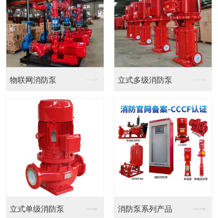
泵
立式单级管道泵
品
潜水排污泵系列
无负压罐