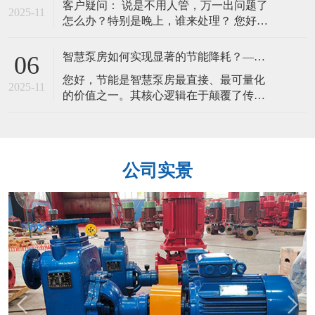
客户疑问： 说是不用人管，万一出问题了
成本”（LCC），即从购置、安装、运营、
2025-11
怎么办？特别是晚上，谁来处理？ 您好，
维护到报废的总费用。智慧泵房的价值，
您问到了智慧泵房落地的关键——信任问
正是通过显著降低后期成本来实现LC
题。“无人值守”并非“无人管理”，而是通过
智慧泵房如何实现显著的节能降耗？—— 剖析“按需供给”的节能逻辑
06
一套周密的多重安全保障与自动化应急机
您好，节能是智慧泵房最直接、最可量化
制，将人的干预从“现场看守”转变为 “远程
2025-11
的价值之一。其核心逻辑在于颠覆了传
监管与应急调度” ，其可靠性远高于依赖人
统“大马拉小车”的粗放供给模式，实现了精
工的传统模式。
细化的 “按需供给” 。具体通过以下三个层
面实现： 1. 核心节能：AI变频调速与压力
精确控制 这是节能的大头。根据流体力学
公司实景
原理，水泵的功耗与转速的三次方成正比
（即P ∝ n³）