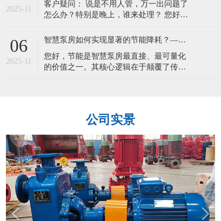
客户疑问： 说是不用人管，万一出问题了
成本”（LCC），即从购置、安装、运营、
2025-11
怎么办？特别是晚上，谁来处理？ 您好，
维护到报废的总费用。智慧泵房的价值，
您问到了智慧泵房落地的关键——信任问
正是通过显著降低后期成本来实现LC
题。“无人值守”并非“无人管理”，而是通过
智慧泵房如何实现显著的节能降耗？—— 剖析“按需供给”的节能逻辑
06
一套周密的多重安全保障与自动化应急机
您好，节能是智慧泵房最直接、最可量化
制，将人的干预从“现场看守”转变为 “远程
2025-11
的价值之一。其核心逻辑在于颠覆了传
监管与应急调度” ，其可靠性远高于依赖人
统“大马拉小车”的粗放供给模式，实现了精
工的传统模式。
细化的 “按需供给” 。具体通过以下三个层
面实现： 1. 核心节能：AI变频调速与压力
精确控制 这是节能的大头。根据流体力学
公司实景
原理，水泵的功耗与转速的三次方成正比
（即P ∝ n³）