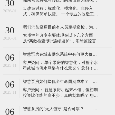
如果考虑将现有传统消防泵改造为物联网系统，过程复杂吗？是否会影响正常消防功能？后续的数据安全和系统运维由谁负责？
30
1. 改造过程：标准化、模块化、非侵入
2026-01
式，确保简单快捷。 一个专业的改造工程
绝非对原有泵组“大动干戈”。其核心是在不
改变原有消防泵控制柜核心控制逻辑和线
我们消防泵房目前有人员定期巡检，为什么还需要投入成本升级为物联网消防泵？这能带来哪些实质性的改变？
30
路的前提下，进行“外围赋能”。主要步骤包
实质性的改变主要体现在以下几个方面：
括： 装智能传感层： 在关键点位（如配电
2026-01
从“离散检查”到“连续监护”，消除监控盲
输入端、水泵电机、出水总管等）加装独
区。 人工巡检可能是每周或每月一次，但
立的电流/电压传感器、振
火灾风险是7×24小时存在的。在巡检间隔
智慧泵房在城市供水系统中有何更大价值？—— 从“单元节点”到“系统智慧”的视角
06
期，水泵的电源异常、管道压力细微泄
客户疑问： 单个泵房的智慧化，对整个水
漏、控制柜元器件故障等隐患无法被察
2025-11
司或城市供水网络有什么意义？ 您好！这
觉。物联网消防泵通过传感器对电流、电
个问题将视角从单个项目提升到了整个供
压、振动、压力、水位、温度等关键参
水系统的层面。智慧泵房不仅是供水网络
智慧泵房如何降低全生命周期成本？—— 超越初期投资的长期价值分析
06
的“单元节点”，更是整个系统实现智慧化、
客户疑问： 智慧泵房听起来不错，但初期
精细化管理的数据源头和执行终端。其价
2025-11
投资比传统的高不少，真的划算吗？ 您
值体现在以下几个方面： 1. 实现供水系统
好，这是一个非常现实的考量。评价一个
的“水压优化”与“
项目的成本，不能只看“建设成
智慧泵房的“无人值守”是否可靠？—— 详解安全保障与应急机制
06
本”（CAPEX），更应关注其“全生命周期