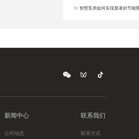
价值分析
靠？—— 详解安全保障与应急
智慧泵房如何实现显著的节能
机制
耗？—— 剖析“按需供给”的节
逻辑
新闻中心
联系我们
公司动态
联系方式