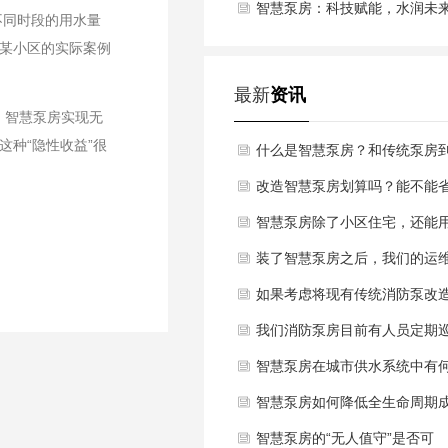
智慧泵房：科技赋能，水润未
不同时段的用水量
华某小区的实际案例
最新
资讯
。智慧泵房实现无
种“隐性收益”很
什么是智慧泵房？和传统泵房
底有什么不同？
改造智慧泵房划算吗？能不能
。
下钱？
智慧泵房除了小区住宅，还能
在哪些地方？
装了智慧泵房之后，我们的运
工作会变复杂吗？
如果考虑将现有传统消防泵改
为物联网系统，过程复杂吗？
我们消防泵房目前有人员定期
否会影响正常消防功能？后续
检，为什么还需要投入成本升
智慧泵房在城市供水系统中有
数据安全和系统运维由谁负责
为物联网消防泵？这能带来哪
更大价值？—— 从“单元节
智慧泵房如何降低全生命周期
实质性的改变？
点”到“系统智慧”的视角
本？—— 超越初期投资的长期
智慧泵房的“无人值守”是否可