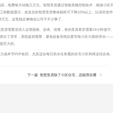
偏高，电费每月动辄几万元。智慧泵房通过智能变频控制技术，根据小区
工程数据显示，改造后的智慧泵房整体能耗可下降10%以上。以深圳龙
14万元。这笔钱足够物业公司干不少事了。
统泵房需要安排人定期巡检、抄表、排查，有的泵房甚至需要24小时值守
房出了异常，系统提前预警，避免设备突然趴窝导致小区大面积停水——这
是巨大的。
人力成本节约中收回，尤其适合每日供水任务重的住宅小区和商业综合体
下一篇:
智慧泵房除了小区住宅，还能用在哪
些地方？